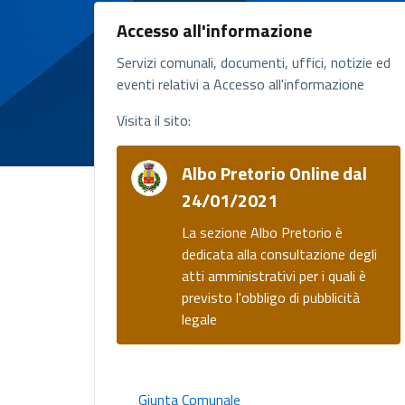
Accesso all'informazione
Servizi comunali, documenti, uffici, notizie ed
eventi relativi a Accesso all'informazione
Visita il sito:
Albo Pretorio Online dal
24/01/2021
La sezione Albo Pretorio è
dedicata alla consultazione degli
atti amministrativi per i quali è
previsto l'obbligo di pubblicità
legale
Giunta Comunale