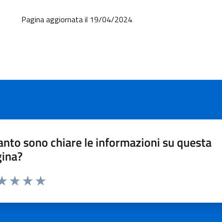
Pagina aggiornata il 19/04/2024
nto sono chiare le informazioni su questa
gina?
ta 1 stelle su 5
aluta 2 stelle su 5
Valuta 3 stelle su 5
Valuta 4 stelle su 5
Valuta 5 stelle su 5