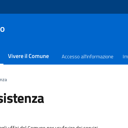
no
Vivere il Comune
Accesso all'informazione
Im
enza
sistenza
agli uffici del Comune per usufruire dei servizi