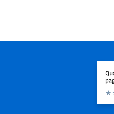
Qua
pa
Valu
V