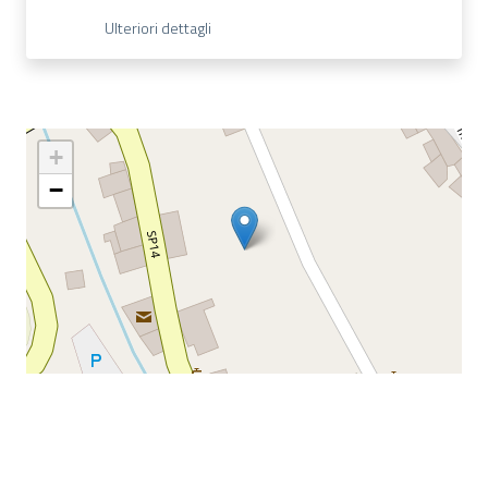
Ulteriori dettagli
+
−