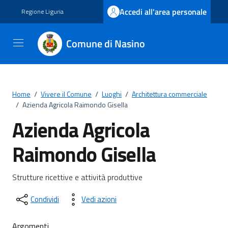
Vai ai contenuti
Vai al footer
Accedi all'area personale
Regione Liguria
Comune di Nasino
Home
/
Vivere il Comune
/
Luoghi
/
Architettura commerciale
/
Azienda Agricola Raimondo Gisella
Azienda Agricola
Raimondo Gisella
Strutture ricettive e attività produttive
Condividi
Vedi azioni
Argomenti