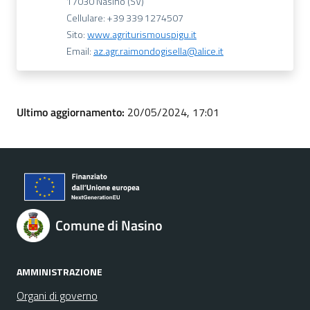
17030 Nasino (SV)
Cellulare: +39 339 1274507
Sito:
www.agriturismouspigu.it
Email:
az.agr.raimondogisella@alice.it
Ultimo aggiornamento:
20/05/2024, 17:01
Comune di Nasino
AMMINISTRAZIONE
Organi di governo