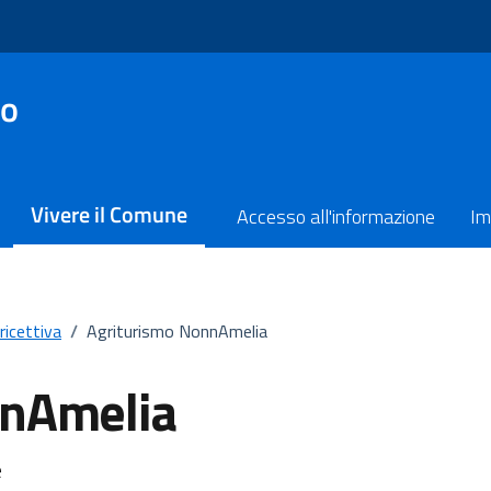
no
Vivere il Comune
Accesso all'informazione
Im
ricettiva
/
Agriturismo NonnAmelia
nnAmelia
e