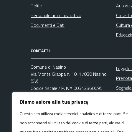
Politici
Autoriz
Personale amministrativo
Catasto
Documenti e Dati
Cultura 
Educazi
CONTATTI
Comune di Nasino
Leggi le
Via Monte Grappa n. 10, 17030 Nasino
Prenota
(SV)
Segnala
Codice fiscale / P. IVA:00342860095
Richies
Diamo valore alla tua privacy
Ufficio Relazioni con il Pubblico (URP)
Email:
protocollo@comune.nasino.sv.it
Questo sito utilizza cookie tecnici, analytics e di terze parti. Se
PEC:
non acconsenti all'utilizzo dei cookie di terze parti, alcune di
protocollo@pec.comune.nasino.sv.it
Centralino unico: +39 0182 77017
queste funzionalità potrebbero essere non disponibili. Per