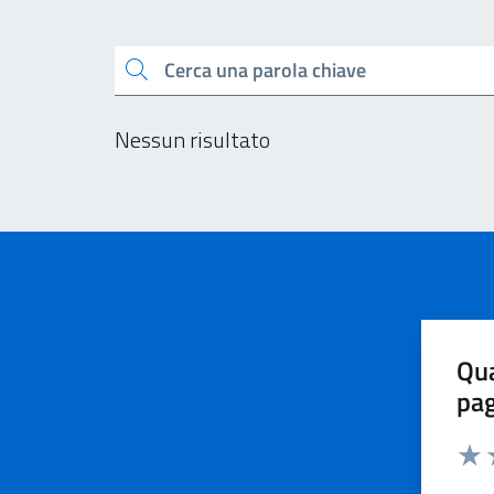
Esplora tutti i docu
Cerca una parola chiave
Nessun risultato
Qua
pa
Valu
V