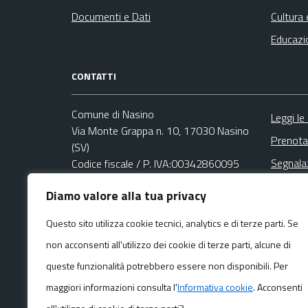
Documenti e Dati
Cultura 
Educazi
CONTATTI
Comune di Nasino
Leggi le
Via Monte Grappa n. 10, 17030 Nasino
Prenota
(SV)
Segnala
Codice fiscale / P. IVA:00342860095
Richies
Diamo valore alla tua privacy
Ufficio Relazioni con il Pubblico (URP)
Email:
protocollo@comune.nasino.sv.it
Questo sito utilizza cookie tecnici, analytics e di terze parti. Se
PEC:
non acconsenti all'utilizzo dei cookie di terze parti, alcune di
protocollo@pec.comune.nasino.sv.it
Centralino unico: +39 0182 77017
queste funzionalità potrebbero essere non disponibili. Per
maggiori informazioni consulta l'
Informativa cookie
. Acconsenti