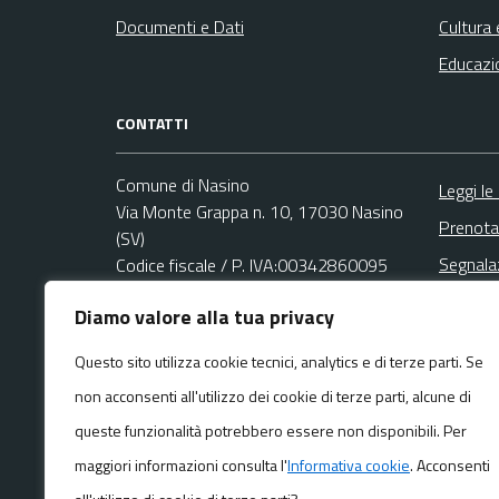
Documenti e Dati
Cultura 
Educazi
CONTATTI
Comune di Nasino
Leggi le
Via Monte Grappa n. 10, 17030 Nasino
Prenota
(SV)
Segnala
Codice fiscale / P. IVA:00342860095
Richies
Diamo valore alla tua privacy
Ufficio Relazioni con il Pubblico (URP)
Email:
protocollo@comune.nasino.sv.it
Questo sito utilizza cookie tecnici, analytics e di terze parti. Se
PEC:
non acconsenti all'utilizzo dei cookie di terze parti, alcune di
protocollo@pec.comune.nasino.sv.it
Centralino unico: +39 0182 77017
queste funzionalità potrebbero essere non disponibili. Per
maggiori informazioni consulta l'
Informativa cookie
. Acconsenti