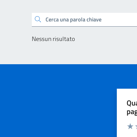
Esplora tutti i docu
Cerca una parola chiave
Nessun risultato
Qua
pa
Valu
V