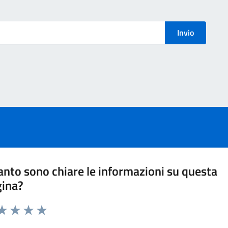
menti
Invio
nto sono chiare le informazioni su questa
gina?
ta 1 stelle su 5
aluta 2 stelle su 5
Valuta 3 stelle su 5
Valuta 4 stelle su 5
Valuta 5 stelle su 5