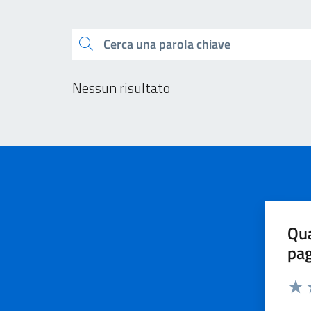
Esplora tutti i docu
Cerca una parola chiave
Nessun risultato
Qua
pa
Valu
V