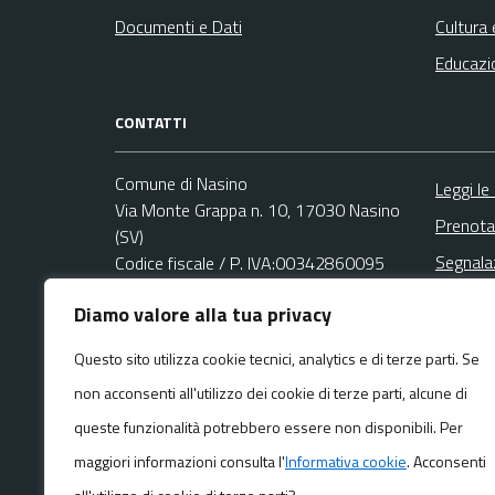
Documenti e Dati
Cultura 
Educazi
CONTATTI
Comune di Nasino
Leggi le
Via Monte Grappa n. 10, 17030 Nasino
Prenota
(SV)
Segnala
Codice fiscale / P. IVA:00342860095
Richies
Diamo valore alla tua privacy
Ufficio Relazioni con il Pubblico (URP)
Email:
protocollo@comune.nasino.sv.it
Questo sito utilizza cookie tecnici, analytics e di terze parti. Se
PEC:
non acconsenti all'utilizzo dei cookie di terze parti, alcune di
protocollo@pec.comune.nasino.sv.it
Centralino unico: +39 0182 77017
queste funzionalità potrebbero essere non disponibili. Per
maggiori informazioni consulta l'
Informativa cookie
. Acconsenti