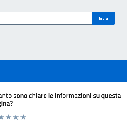
menti
Invio
nto sono chiare le informazioni su questa
gina?
ta 1 stelle su 5
aluta 2 stelle su 5
Valuta 3 stelle su 5
Valuta 4 stelle su 5
Valuta 5 stelle su 5