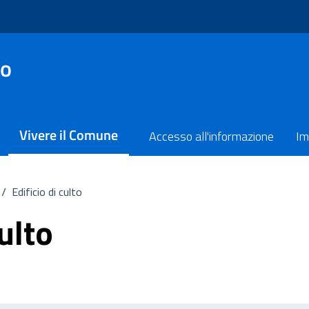
no
Vivere il Comune
Accesso all'informazione
Im
/
Edificio di culto
culto