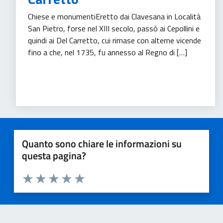
Chiese e monumentiEretto dai Clavesana in Località
San Pietro, forse nel XIII secolo, passò ai Cepollini e
quindi ai Del Carretto, cui rimase con alterne vicende
fino a che, nel 1735, fu annesso al Regno di […]
Turismo
Quanto sono chiare le informazioni su
questa pagina?
Valuta 1 stelle su 5
Valuta 2 stelle su 5
Valuta 3 stelle su 5
Valuta 4 stelle su 5
Valuta 5 stelle su 5