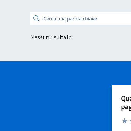
Esplora tutti i docu
Cerca una parola chiave
Nessun risultato
Qua
pa
Valu
V