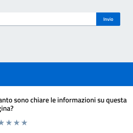
menti
Invio
nto sono chiare le informazioni su questa
gina?
ta 1 stelle su 5
aluta 2 stelle su 5
Valuta 3 stelle su 5
Valuta 4 stelle su 5
Valuta 5 stelle su 5