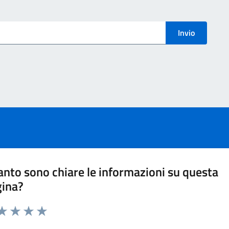
menti
Invio
nto sono chiare le informazioni su questa
gina?
ta 1 stelle su 5
aluta 2 stelle su 5
Valuta 3 stelle su 5
Valuta 4 stelle su 5
Valuta 5 stelle su 5