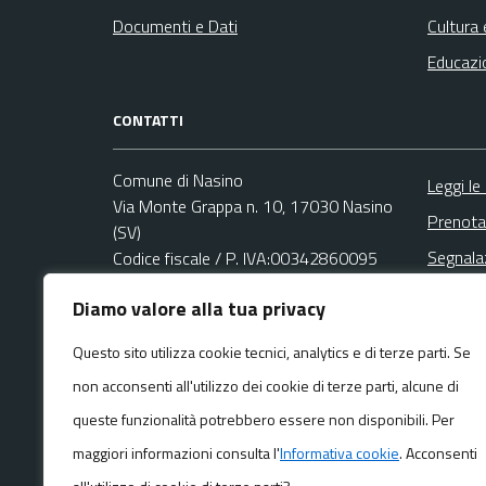
Documenti e Dati
Cultura 
Educazi
CONTATTI
Comune di Nasino
Leggi le
Via Monte Grappa n. 10, 17030 Nasino
Prenota
(SV)
Segnala
Codice fiscale / P. IVA:00342860095
Richies
Diamo valore alla tua privacy
Ufficio Relazioni con il Pubblico (URP)
Email:
protocollo@comune.nasino.sv.it
Questo sito utilizza cookie tecnici, analytics e di terze parti. Se
PEC:
non acconsenti all'utilizzo dei cookie di terze parti, alcune di
protocollo@pec.comune.nasino.sv.it
Centralino unico: +39 0182 77017
queste funzionalità potrebbero essere non disponibili. Per
maggiori informazioni consulta l'
Informativa cookie
. Acconsenti