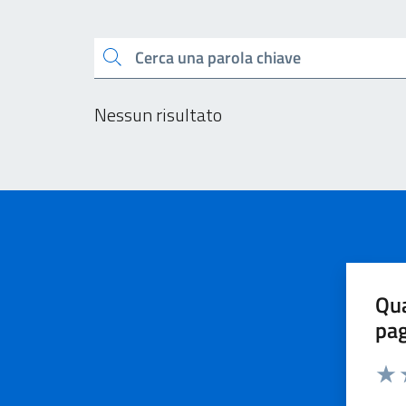
Esplora tutti i docu
Cerca una parola chiave
Nessun risultato
Qua
pa
Valu
V