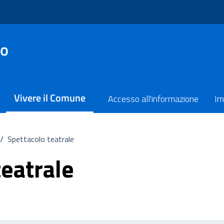
no
Vivere il Comune
Accesso all'informazione
Im
/
Spettacolo teatrale
teatrale