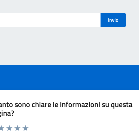
menti
Invio
nto sono chiare le informazioni su questa
gina?
ta 1 stelle su 5
aluta 2 stelle su 5
Valuta 3 stelle su 5
Valuta 4 stelle su 5
Valuta 5 stelle su 5