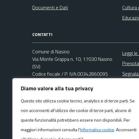
Documenti e Dati
Cultura 
Educazi
CONTATTI
Comune di Nasino
Leggi le
Via Monte Grappa n. 10, 17030 Nasino
Prenota
(SV)
Segnala
Codice fiscale / P. IVA:00342860095
Richies
Diamo valore alla tua privacy
Ufficio Relazioni con il Pubblico (URP)
Email:
protocollo@comune.nasino.sv.it
Questo sito utilizza cookie tecnici, analytics e di terze parti. Se
PEC:
non acconsenti all'utilizzo dei cookie di terze parti, alcune di
protocollo@pec.comune.nasino.sv.it
Centralino unico: +39 0182 77017
queste funzionalità potrebbero essere non disponibili. Per
maggiori informazioni consulta l'
Informativa cookie
. Acconsenti