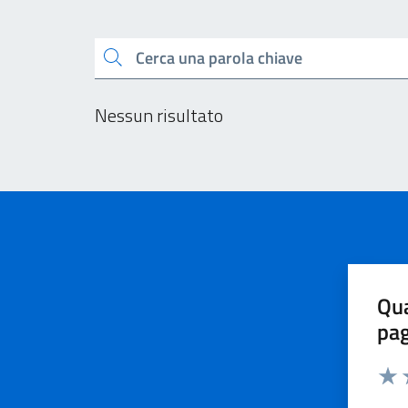
Esplora tutti i docu
Cerca una parola chiave
Nessun risultato
Qua
pa
Valu
V