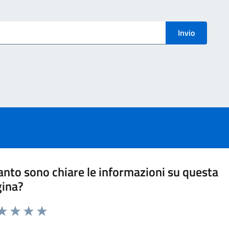
menti
Invio
nto sono chiare le informazioni su questa
gina?
ta 1 stelle su 5
aluta 2 stelle su 5
Valuta 3 stelle su 5
Valuta 4 stelle su 5
Valuta 5 stelle su 5