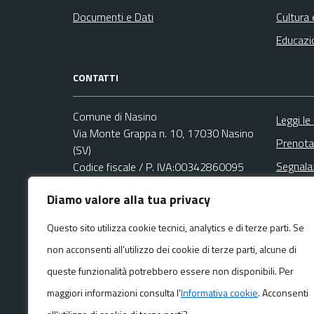
Documenti e Dati
Cultura 
Educazi
CONTATTI
Comune di Nasino
Leggi le
Via Monte Grappa n. 10, 17030 Nasino
Prenota
(SV)
Segnala
Codice fiscale / P. IVA:00342860095
Richies
Diamo valore alla tua privacy
Ufficio Relazioni con il Pubblico (URP)
Email:
protocollo@comune.nasino.sv.it
Questo sito utilizza cookie tecnici, analytics e di terze parti. Se
PEC:
non acconsenti all'utilizzo dei cookie di terze parti, alcune di
protocollo@pec.comune.nasino.sv.it
Centralino unico: +39 0182 77017
queste funzionalità potrebbero essere non disponibili. Per
maggiori informazioni consulta l'
Informativa cookie
. Acconsenti