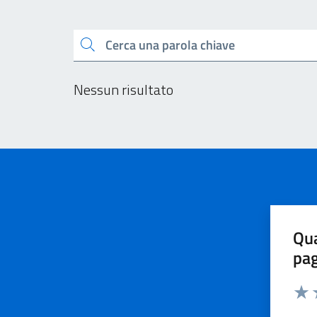
Esplora tutti i docu
Cerca una parola chiave
Nessun risultato
Qua
pa
Valu
V