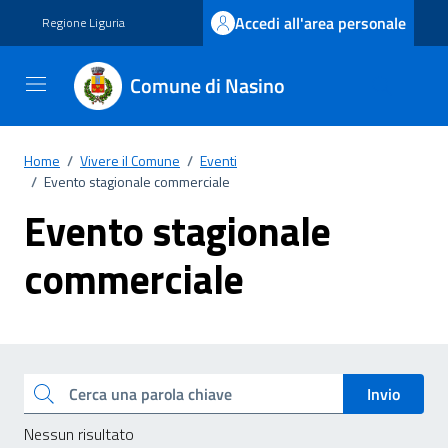
Vai ai contenuti
Vai al footer
Accedi all'area personale
Regione Liguria
Comune di Nasino
Home
/
Vivere il Comune
/
Eventi
/
Evento stagionale commerciale
Evento stagionale
commerciale
Esplora tutti i documenti
Cerca una parola chiave
Invio
Nessun risultato