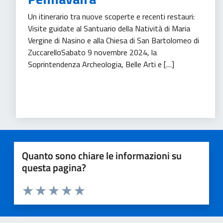
Un itinerario tra nuove scoperte e recenti restauri:
Visite guidate al Santuario della Natività di Maria
Vergine di Nasino e alla Chiesa di San Bartolomeo di
ZuccarelloSabato 9 novembre 2024, la
Soprintendenza Archeologia, Belle Arti e […]
Patrimonio culturale
Tempo libero
Turismo
Quanto sono chiare le informazioni su
questa pagina?
Valuta 1 stelle su 5
Valuta 2 stelle su 5
Valuta 3 stelle su 5
Valuta 4 stelle su 5
Valuta 5 stelle su 5