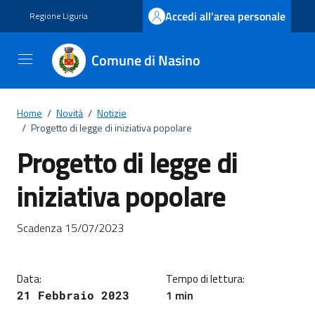
Vai ai contenuti
Vai al footer
Accedi all'area personale
Regione Liguria
Comune di Nasino
Home
/
Novità
/
Notizie
/
Progetto di legge di iniziativa popolare
Progetto di legge di
iniziativa popolare
Dettagli della notizia
Scadenza 15/07/2023
Data:
Tempo di lettura:
1 min
21 Febbraio 2023