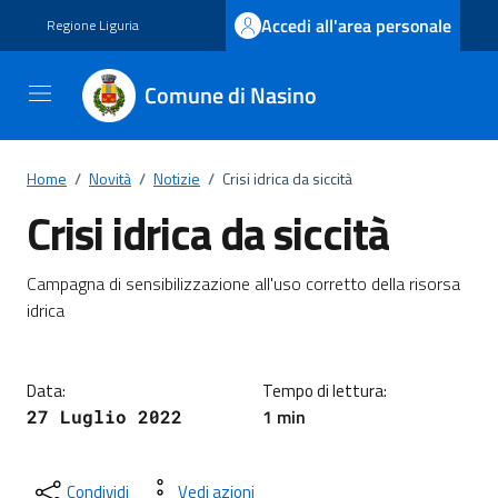
Vai ai contenuti
Vai al footer
Accedi all'area personale
Regione Liguria
Comune di Nasino
Home
/
Novità
/
Notizie
/
Crisi idrica da siccità
Crisi idrica da siccità
Dettagli della notizia
Campagna di sensibilizzazione all'uso corretto della risorsa
idrica
Data:
Tempo di lettura:
1 min
27 Luglio 2022
Condividi
Vedi azioni