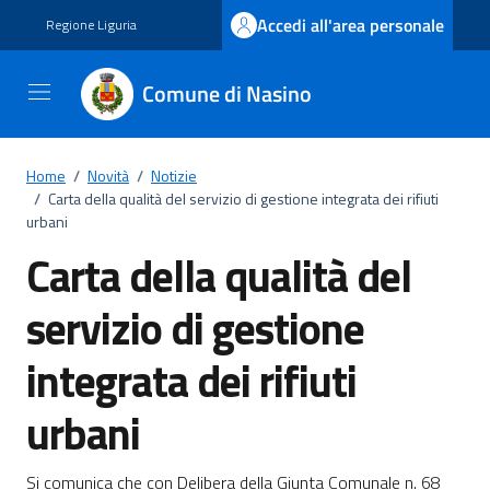
Vai ai contenuti
Vai al footer
Accedi all'area personale
Regione Liguria
Comune di Nasino
Home
/
Novità
/
Notizie
/
Carta della qualità del servizio di gestione integrata dei rifiuti
urbani
Carta della qualità del
servizio di gestione
integrata dei rifiuti
urbani
Si comunica che con Delibera della Giunta Comunale n. 68